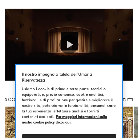
o
.
m
a
i
n
c
o
Play
n
t
Il nostro impegno a tutela dell'Umana
e
Riservatezza
n
Video
Usiamo i cookie di prima e terza parte, tecnici o
t
equiparati, e, previo consenso, cookie analitici,
SCOPRI GLI ALTRI PENSIERI
VEDI TUTTI
funzionali e di profilazione per gestire e migliorare il
nostro sito, potenziarne le funzionalità, personalizzare
la tua esperienza, effettuare analisi e fornirti
contenuti dedicati.
Per maggiori informazioni sulla
nostra cookie policy clicca qui.