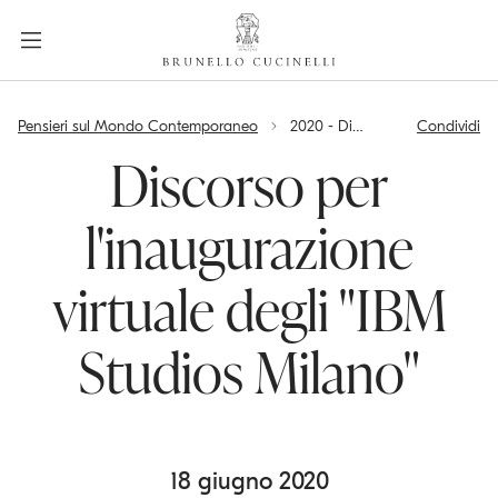
a
c
c
e
label.skip.main.content
s
Pensieri sul Mondo Contemporaneo
2020 - Discorso per l'inaugurazione virtuale degli "IBM Studios Milano"
Condividi
s
i
Discorso per
b
i
l'inaugurazione
l
i
virtuale degli "IBM
t
y
.
Studios Milano"
s
k
i
p
18 giugno 2020
t