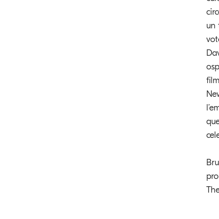
cir
un 
vot
Dav
osp
fil
New
l’e
que
cel
Bru
pro
The