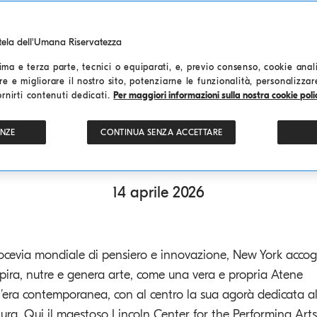
Manifesto ufficiale del film documentario "Brunello, il visionario garbato"
utela dell'Umana Riservatezza
ma e terza parte, tecnici o equiparati, e, previo consenso, cookie analit
re e migliorare il nostro sito, potenziarne le funzionalità, personalizza
ornirti contenuti dedicati.
Per maggiori informazioni sulla nostra cookie polic
New York
Gala Screenin
ENZE
CONTINUA SENZA ACCETTARE
14 aprile 2026
ocevia mondiale di pensiero e innovazione, New York accog
spira, nutre e genera arte, come una vera e propria Atene
l’era contemporanea, con al centro la sua agorà dedicata al
tura. Qui il maestoso Lincoln Center for the Performing Arts