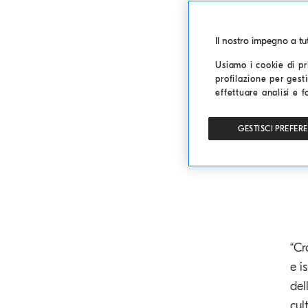
Il nostro impegno a t
Usiamo i cookie di pri
profilazione per gesti
effettuare analisi e f
GESTISCI PREFER
“Cr
e i
del
cul