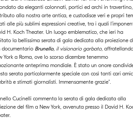
condato da eleganti colonnati, portici ed archi in travertino,
tributo alla nostra arte antica, e custodisce veri e propri te
ati alle più sublimi espressioni creative, tra i quali l’imponen
id H. Koch Theater. Un luogo emblematico, che ieri ha
itato la bellissima serata di gala dedicata alla proiezione d
m documentario
Brunello
, il visionario garbato
, affratelland
 York a Roma, ove lo scorso dicembre tenemmo
mozionante anteprima mondiale. È stato un onore condivid
sta serata particolarmente speciale con così tanti cari amic
ebrità e stimati giornalisti. Immensamente grazie”.
nello Cucinelli commenta la serata di gala dedicata alla
iezione del film a New York, avvenuta presso il David H. Ko
ater.