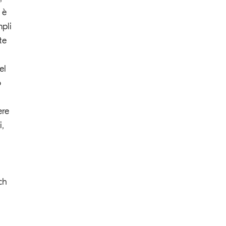
 è
mpli
te
el
o
ere
i,
ch