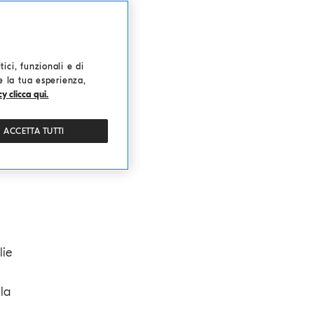
ici, funzionali e di
re la tua esperienza,
y clicca qui.
g
ACCETTA TUTTI
lie
la
,