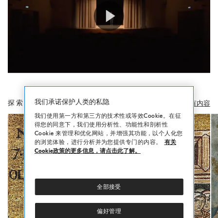
o
.
m
Play
a
i
n
c
Video
o
我们承诺保护人类的私隐
n
探索其他想法
查看所有内容
t
我们使用第一方和第三方的技术性或等效Cookie。在征
得您的同意下，我们使用分析性、功能性和剖析性
e
Cookie 来管理和优化网站，并增强其功能，以个人化您
n
的浏览体验，进行分析并为您提供专门的内容。
有关
t
Cookie政策的更多信息，请点击此了解。
全部接受
偏好管理