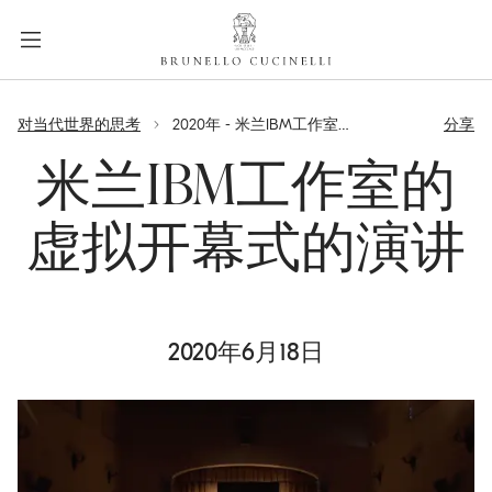
a
c
c
e
label.skip.main.content
s
对当代世界的思考
2020年 - 米兰IBM工作室的虚拟开幕式的演讲 米兰IBM工作室的虚拟开幕式的演讲
分享
s
i
米兰IBM工作室的
b
i
虚拟开幕式的演讲
l
i
t
y
2020年6月18日
.
s
k
i
p
t