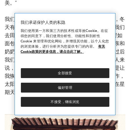
美。”
我们每天的生活都很有规律，早晨很早就吃早餐，冬
我们承诺保护人类的私隐
天有热乎乎的烤面包、牛奶和大麦咖啡。之后，我们
我们使用第一方和第三方的技术性或等效Cookie。在征
去田地里干活时还有一顿丰盛的“强化”早餐，有譬如
得您的同意下，我们使用分析性、功能性和剖析性
Cookie 来管理和优化网站，并增强其功能，以个人化您
面包和菜椒等蔬菜；然后是午餐，我仍然记得母亲和
的浏览体验，进行分析并为您提供专门的内容。
有关
奶奶做的美味宽面，好吃得就像做梦一样。午餐过后
Cookie政策的更多信息，请点击此了解。
我们会休息片刻，对于我们这些天一亮就起来的人来
说，这非常宝贵，时至今日，中午的休息时间也是让
全部接受
我恢复精力的愉悦时光。然后，我们重新开始工作，
太阳下山时，我们会吃晚餐，有汤和蔬菜沙拉。在星
偏好管理
期天，我们会吃一些肉。
不接受，继续浏览