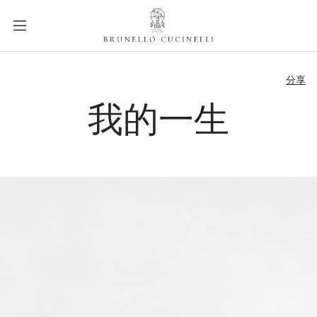
a
c
c
e
label.skip.main.content
s
分享
s
i
我的一生
b
i
l
i
t
y
.
s
k
i
p
t