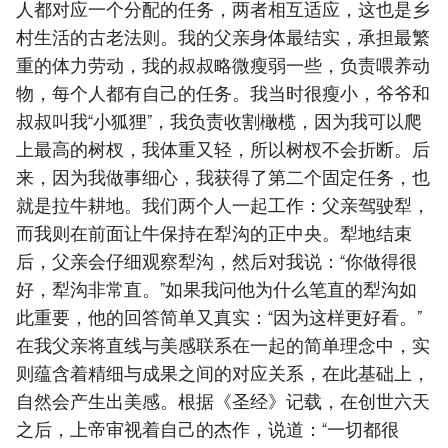
人都对应一个分配的任务，两者相互适应，这也是乡
村生活的古老法则。我的父亲身体最结实，承担最繁
重的体力劳动，我的叔叔略微瘦弱一些，负责喂养动
物，每个人都有自己的任务。我当时很瘦小，爷爷和
叔叔叫我“小狐狸”，我负责收割橄榄，因为我可以爬
上最高的树杈，我体重又轻，所以树杈不会折断。后
来，因为我做事细心，我获得了第二个固定任务，也
就是拉牛耕地。我们两个人一起工作：父亲驾驶犁，
而我则在前面让牛保持在犁沟的正中央。犁地结束
后，父亲会仔细观察犁沟，然后对我说：“你做得很
好，犁沟非常直。”如果我问他为什么笔直的犁沟如
此重要，他的回答简单又真实：“因为这样更好看。”
在我父亲将直线与美感联系在一起的简单理念中，实
则蕴含着精细与成果之间的对应关系，在此基础上，
自然会产生出美感。根据《圣经》记载，在创世六天
之后，上帝审视着自己的杰作，说道：“一切都很