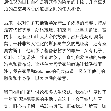
属性视为目标而不是将其作为简单的手段，并尊重头
顶的星空与内心的道德之间的伟大和谐。
后来，我对许多其他哲学家产生了浓厚的兴趣，特别
是古代哲学家：苏格拉底、柏拉图、亚里士多德、塞
内卡，还有亚历山大大帝的故事；然后是马可·奥勒
留，一种非常人性化的斯多葛主义的见证者；还有圣
奥古斯丁，他赋予了基督教哲学的尊严；又有孔子、
维科、斯宾诺莎、莱布尼茨，一直到启蒙运动的先驱
洛克和霍布斯。这些伟大哲学家的教诲让我受益匪
浅，我在家里和Solomeo的公共街道上竖立了他们的
雕像和半身像，以表达我的敬意。
我们在咖啡馆里讨论很多人生议题。我在这里度过了
十年充满道德美感的生活，在这里学会了敏思与直
觉、耐心与坚韧、慈悲与勇气。正如我之前所言，咖