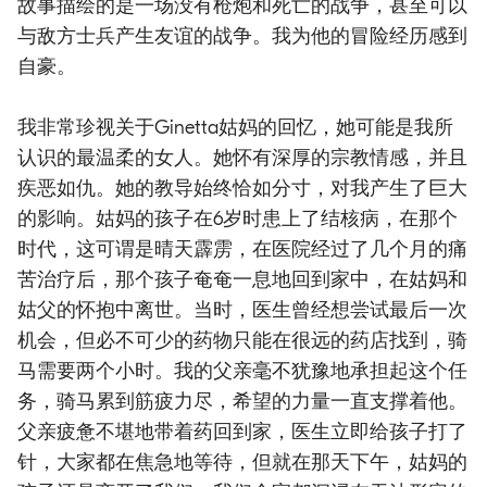
故事描绘的是一场没有枪炮和死亡的战争，甚至可以
与敌方士兵产生友谊的战争。我为他的冒险经历感到
自豪。
我非常珍视关于Ginetta姑妈的回忆，她可能是我所
认识的最温柔的女人。她怀有深厚的宗教情感，并且
疾恶如仇。她的教导始终恰如分寸，对我产生了巨大
的影响。姑妈的孩子在6岁时患上了结核病，在那个
时代，这可谓是晴天霹雳，在医院经过了几个月的痛
苦治疗后，那个孩子奄奄一息地回到家中，在姑妈和
姑父的怀抱中离世。当时，医生曾经想尝试最后一次
机会，但必不可少的药物只能在很远的药店找到，骑
马需要两个小时。我的父亲毫不犹豫地承担起这个任
务，骑马累到筋疲力尽，希望的力量一直支撑着他。
父亲疲惫不堪地带着药回到家，医生立即给孩子打了
针，大家都在焦急地等待，但就在那天下午，姑妈的