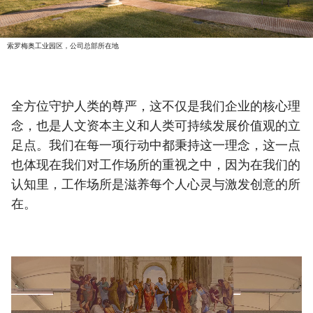
o
.
m
索罗梅奥工业园区，公司总部所在地
a
i
n
全方位守护人类的尊严，这不仅是我们企业的核心理
c
念，也是人文资本主义和人类可持续发展价值观的立
o
足点。我们在每一项行动中都秉持这一理念，这一点
n
t
也体现在我们对工作场所的重视之中，因为在我们的
e
认知里，工作场所是滋养每个人心灵与激发创意的所
n
在。
t