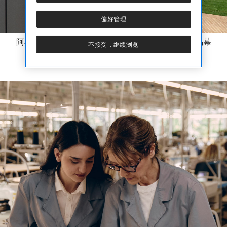
偏好管理
阿布鲁佐彭内新裁缝工作室入口，于2025年9月4日揭幕
不接受，继续浏览