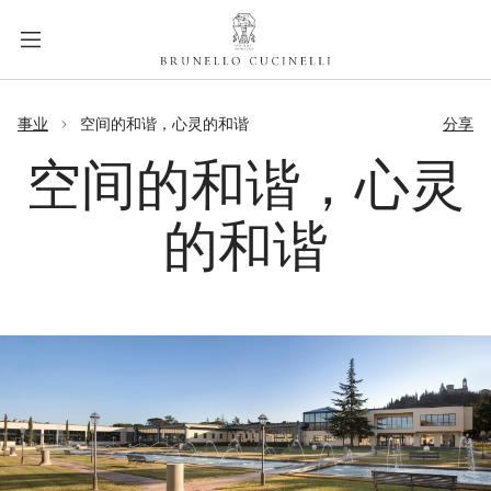
a
c
c
e
label.skip.main.content
s
事业
空间的和谐，心灵的和谐
分享
s
i
空间的和谐，心灵
b
i
的和谐
l
i
t
y
.
s
k
i
p
t