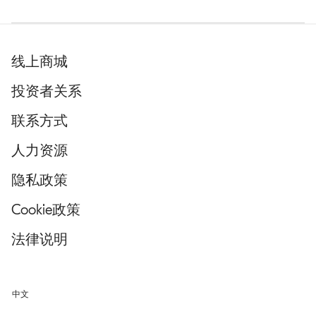
P
E
N
I
N
线上商城
N
E
投资者关系
W
T
联系方式
A
B
人力资源
隐私政策
Cookie政策
法律说明
中文