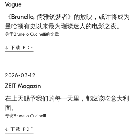
N
Vogue
E
W
《Brunello, 儒雅筑梦者》的放映，或许将成为
T
A
曼哈顿有史以来最为璀璨迷人的电影之夜。
B
关于Brunello Cucinelli的文章
下载 PDF
O
P
E
N
I
2026-03-12
N
N
ZEIT Magazin
E
W
在上天赐予我们的每一天里，都应该吃意大利
T
A
面。
B
专访Brunello Cucinelli
下载 PDF
O
P