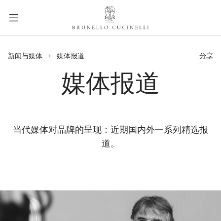
a
c
c
e
label.skip.main.content
s
新闻与媒体
媒体报道
分享
s
i
媒体报道
b
i
l
i
当代媒体对品牌的呈现：近期国内外一系列精选报
t
道。
y
.
s
k
i
p
t