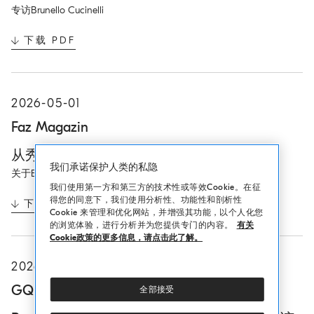
专访Brunello Cucinelli
下载 PDF
O
P
E
N
I
2026-05-01
N
N
Faz Magazin
E
W
从秀场走向家乡村庄
T
我们承诺保护人类的私隐
A
关于Brunello Cucinelli的文章
B
我们使用第一方和第三方的技术性或等效Cookie。在征
得您的同意下，我们使用分析性、功能性和剖析性
下载 PDF
O
Cookie 来管理和优化网站，并增强其功能，以个人化您
P
的浏览体验，进行分析并为您提供专门的内容。
有关
E
Cookie政策的更多信息，请点击此了解。
N
I
2026-04-23
N
N
GQ
全部接受
E
W