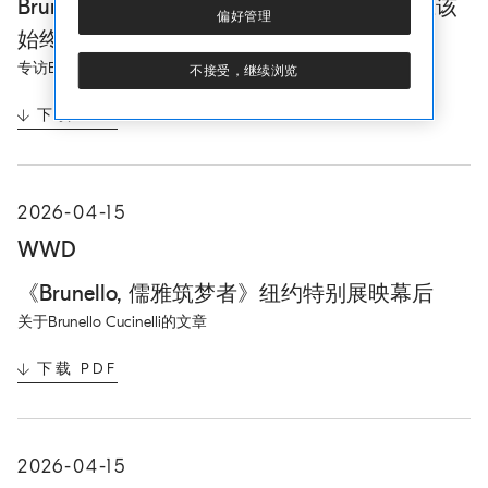
Brunello Cucinelli 的真实衣橱：他认为“你应该
T
偏好管理
A
始终努力保持年轻”
B
专访Brunello Cucinelli
不接受，继续浏览
下载 PDF
O
P
E
N
I
2026-04-15
N
N
WWD
E
W
《Brunello, 儒雅筑梦者》纽约特别展映幕后
T
A
关于Brunello Cucinelli的文章
B
下载 PDF
O
P
E
N
I
2026-04-15
N