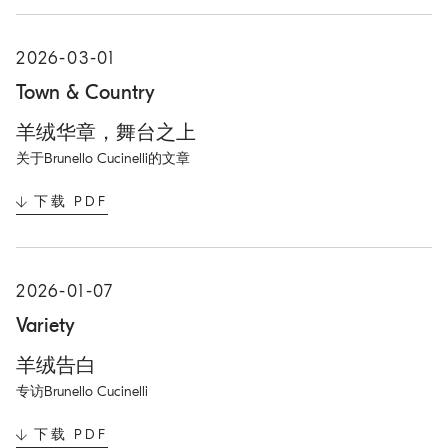
E
N
I
2026-03-01
N
N
Town & Country
E
W
羊绒华章，舞台之上
T
A
关于Brunello Cucinelli的文章
B
下载 PDF
O
P
E
N
I
2026-01-07
N
N
Variety
E
W
羊绒告白
T
A
专访Brunello Cucinelli
B
下载 PDF
O