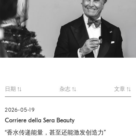
o
.
m
a
i
n
c
o
n
t
e
n
日期
杂志
文章
t
2026-05-19
Corriere della Sera Beauty
“香水传递能量，甚至还能激发创造力”