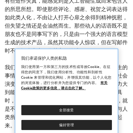
有些造作失真，能感觉到是人工智能生成而未包含人
的所思所想。即使那些评论、感谢、祝贺之词表达得
如此类人化，不由让人打开心扉之余得到精神抚慰，
但失望之情还是会油然而生。那些动人的话语既不是
朋友也不是同事写下的，只是由一个强大的语言模型
生成的技术产品，虽然其功能令人惊叹，但在写邮件
时不会问缘由也不会关心写给谁。
我们承诺保护人类的私隐
我们并不能顷刻之间便理解当前发生和有可能发生的
我们使用第一方和第三方的技术性或等效Cookie。在征
得您的同意下，我们使用分析性、功能性和剖析性
事情，也不能避免仓促之间做出评价。我们相信社会
Cookie 来管理和优化网站，并增强其功能，以个人化您
的浏览体验，进行分析并为您提供专门的内容。
有关
演变过程中出现的人类发明和创新。但当面对潜力大
Cookie政策的更多信息，请点击此了解。
到能改变人类关系的产生、巩固和发展的创新工具
时，我们开始思索如何才能正确运用它。换言之，就
是不考虑用机器替代人类，而是要考虑如何将其与人
全部接受
类所独有的社会性、创造性和自由性的特征联系起
来。
偏好管理