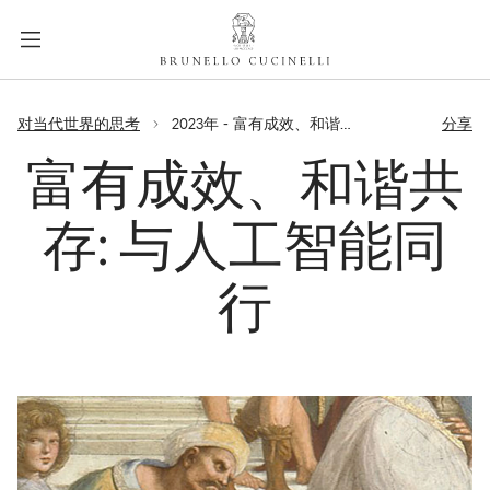
a
c
c
e
label.skip.main.content
s
对当代世界的思考
2023年 - 富有成效、和谐共存: 与人工智能同行
分享
s
i
富有成效、和谐共
b
i
存: 与人工智能同
l
i
行
t
y
.
s
k
i
p
t