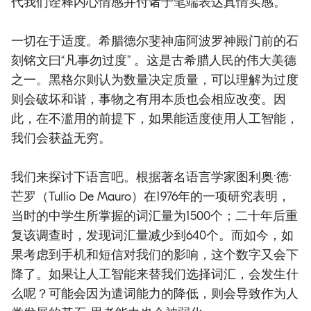
代我们诠释内心情感并付诸于笔端表达真情实感。
一切在于适度。希腊德尔斐神庙阿波罗神殿门前的石
刻铭文曰“凡事勿过度” 。这是古希腊人民的伟大美德
之一。黑格尔则认为数量决定质量，可以理解为过度
则会破坏和谐，事物之有用本质也会相应改变。因
此，在不滥用的前提下，如果能适度使用人工智能，
我们会获益无穷。
我们来探讨下语言吧。根据著名语言学家图利奥·德·
芒罗（Tullio De Mauro）在1976年的一项研究表明，
当时的中学生所掌握的词汇量为1500个；二十年后重
复该调查时，发现词汇量减少到640个。而如今，如
果考虑到手机和短信对我们的影响，这个数字又会下
降了。如果让人工智能来替我们选择词汇，会发生什
么呢？可能会因为遣词能力的降低，则会导致作为人