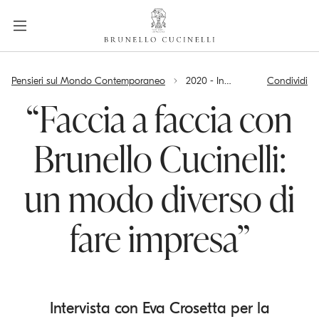
a
c
c
e
label.skip.main.content
s
Pensieri sul Mondo Contemporaneo
2020 - Intervista “Faccia a faccia con Brunello Cucinelli”
Condividi
s
i
“Faccia a faccia con
b
i
Brunello Cucinelli:
l
i
un modo diverso di
t
y
.
fare impresa”
s
k
i
p
Intervista con Eva Crosetta per la
t