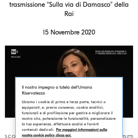
trasmissione “Sulla via di Damasco” della
o
Rai
.
m
a
15 Novembre 2020
i
n
c
o
n
t
e
n
Il nostro impegno a tutela dell'Umana
Riservatezza
t
Play
Usiamo i cookie di prima e terza parte, tecnici o
equiparati, e, previo consenso, cookie analitici,
funzionali e di profilazione per gestire e migliorare il
nostro sito, potenziarne le funzionalità, personalizzare
la tua esperienza, effettuare analisi e fornirti
Video
contenuti dedicati.
Per maggiori informazioni sulla
nostra cookie policy clicca qui.
SCOPRI GLI ALTRI PENSIERI
VEDI TUTTI