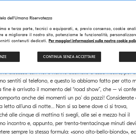
evo anche soffermarmi sull’immagine iconica cui abbiamo
utela dell'Umana Riservatezza
to ricorso per la quotazione in borsa, ovvero la frase per m
ma e terza parte, tecnici o equiparati, e, previo consenso, cookie analit
ascinante: “Il valore della dignità, Brunello Cucinelli si quot
re e migliorare il nostro sito, potenziarne le funzionalità, personalizza
a Borsa italiana”.
ornirti contenuti dedicati.
Per maggiori informazioni sulla nostra cookie polic
 investitori sono venuti a Solomeo, abbiamo iniziato a
ENZE
CONTINUA SENZA ACCETTARE
tembre: sono arrivati, sono stati con noi, hanno visto l’azie
no discusso con noi e hanno desinato a casa nostra; poi c
mo sentiti al telefono, e questo lo abbiamo fatto per otto m
a fine è arrivato il momento del “road show”, che – vi conf
omporta anche dei momenti un po’ da pazzi! Considerate
va letto all’una di notte… Non si sa bene dove ci si trova,
ché alle cinque di mattina ti svegli, alle sei e mezzo hai il
mo incontro e, appunto, per trenta-trentacinque minuti devi
etere sempre la stessa formula: «sono alto-bello-biondo», ec