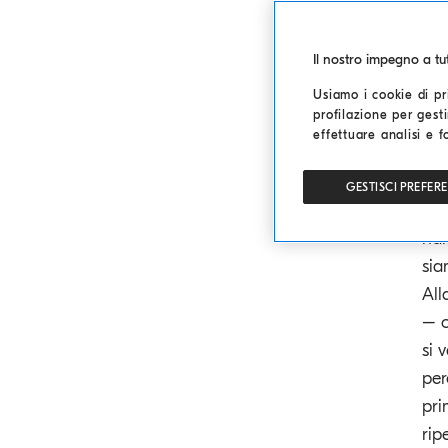
Vol
Il nostro impegno a t
fat
Usiamo i cookie di pri
aff
profilazione per gesti
all
effettuare analisi e f
Gli
GESTISCI PREFER
set
han
sia
All
– c
si 
per
pri
rip