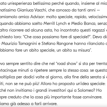
tata un’esperienza bellissima perché quando, insieme al mi
matissimo Gianluca Vacchi, che conosco da tanti anni –
amiamolo amico Advisor: molto speciale, rapido, velocissim
quando abbiamo scelto Merrill Lynch e Medio Banca, senz
altro ricorrere ad alcuna asta, ho incontrato questi ragazzi 
chiesto loro: “Che cosa possiamo fare di speciale?”. Devo di
 Maurizio Tamagnini e Stefano Rangone hanno rilanciato c
bbiamo fare un abito speciale, un abito su misura”.
vo sempre sentito dire che nel “road show” si sta per trenta
ntacinque minuti a ripetere sempre la stessa cosa: se questo
moltiplica per dodici volte al giorno, alla fine della serata si 
niti, non se ne può più! Allora ho proposto un’idea speciale:
ché non invitiamo i grandi investitori qui a Solomeo? Ho
pre creduto che la cosa più importante fosse convincere.
ziamo già adesso a farli arrivare.