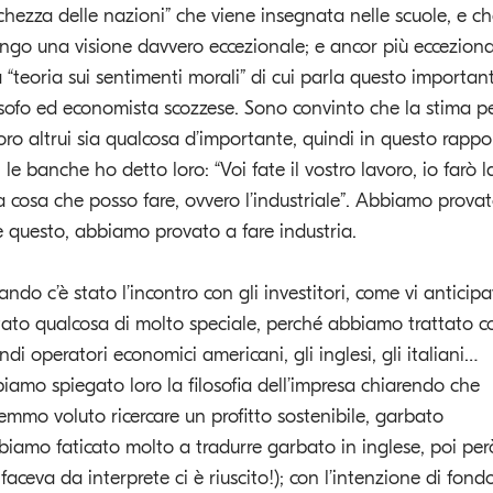
cchezza delle nazioni” che viene insegnata nelle scuole, e c
engo una visione davvero eccezionale; e ancor più ecceziona
a “teoria sui sentimenti morali” di cui parla questo importan
osofo ed economista scozzese. Sono convinto che la stima pe
oro altrui sia qualcosa d’importante, quindi in questo rappo
 le banche ho detto loro: “Voi fate il vostro lavoro, io farò l
a cosa che posso fare, ovvero l’industriale”. Abbiamo prova
e questo, abbiamo provato a fare industria.
ndo c’è stato l’incontro con gli investitori, come vi anticipa
tato qualcosa di molto speciale, perché abbiamo trattato c
ndi operatori economici americani, gli inglesi, gli italiani…
iamo spiegato loro la filosofia dell’impresa chiarendo che
emmo voluto ricercare un profitto sostenibile, garbato
biamo faticato molto a tradurre garbato in inglese, poi per
 faceva da interprete ci è riuscito!); con l’intenzione di fond