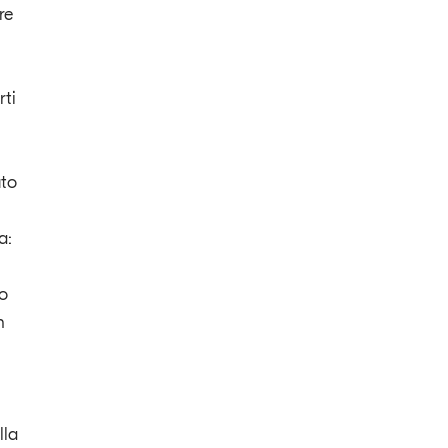
re
ti
uto
a:
to
n
lla