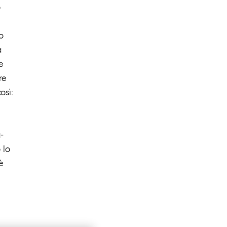
o
o
a
e
re
osì:
-
 lo
è