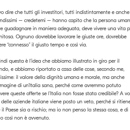
o dire che tutti gli investitori, tutti indistintamente e anche 
ndissimi – credetemi – hanno capito che la persona uma
e guadagnare in maniera adeguata, deve vivere una vita p
nitosa. Ognuno dovrebbe lavorare le giuste ore, dovrebbe
ere “connesso” il giusto tempo e così via.
ndi questa è l’idea che abbiamo illustrato in giro per il
do, e abbiamo riportato a casa delle cose, secondo me,
lissime: il valore della dignità umana e morale, ma anche
mmagine di un’Italia sana, perché come avremmo potuto
evere queste offerte se l’Italia non fosse stata credibile? A vo
 delle aziende italiane viene posto un veto, perché si ritien
 il Paese sia a rischio; ma io non penso la stessa cosa, e di
to così non è avvenuto.