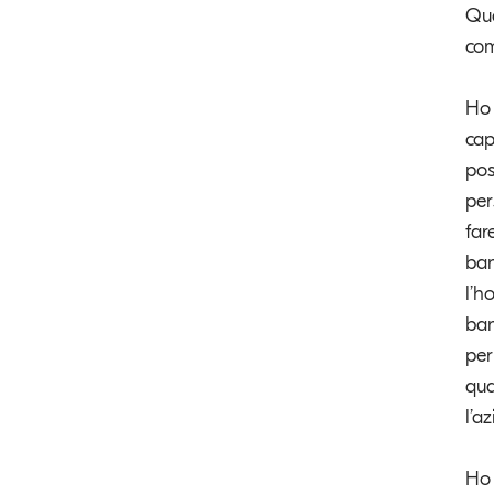
Qua
com
Ho 
cap
pos
per
far
ban
l’h
ban
per
qua
l’a
Ho 