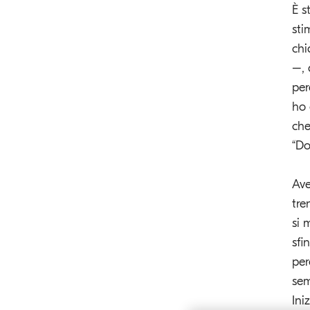
È s
sti
chi
–, 
per
ho 
che
“Do
Ave
tre
si 
sfi
per
sem
Ini