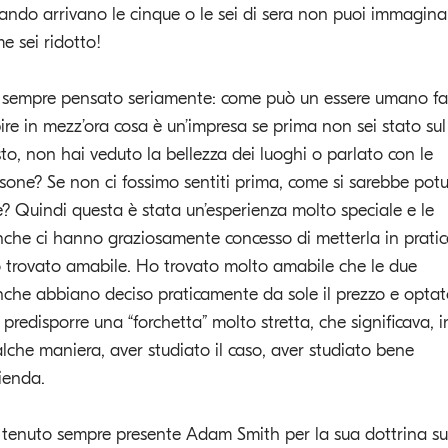
ndo arrivano le cinque o le sei di sera non puoi immagina
e sei ridotto!
sempre pensato seriamente: come può un essere umano far
ire in mezz’ora cosa è un’impresa se prima non sei stato sul
to, non hai veduto la bellezza dei luoghi o parlato con le
sone? Se non ci fossimo sentiti prima, come si sarebbe pot
e? Quindi questa è stata un’esperienza molto speciale e le
che ci hanno graziosamente concesso di metterla in pratic
o trovato amabile. Ho trovato molto amabile che le due
che abbiano deciso praticamente da sole il prezzo e opta
 predisporre una “forchetta” molto stretta, che significava, i
lche maniera, aver studiato il caso, aver studiato bene
zienda.
tenuto sempre presente Adam Smith per la sua dottrina su