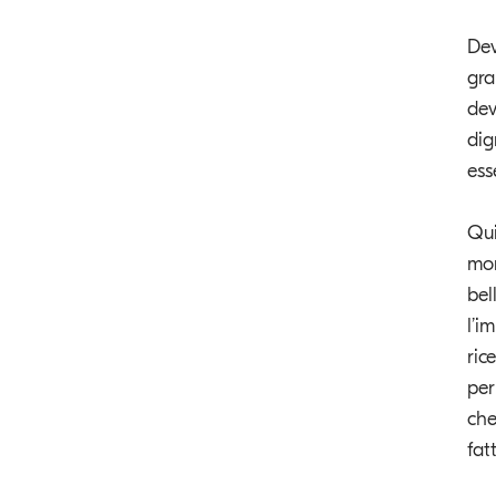
Dev
gra
dev
dig
ess
Qui
mon
bel
l’i
ric
per
che
fat