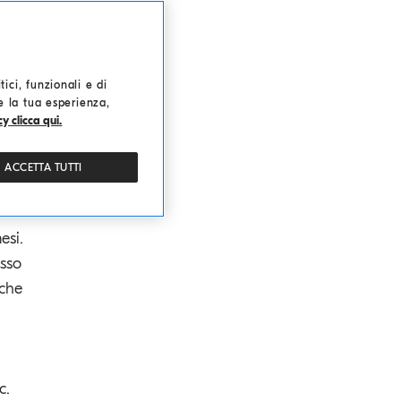
e
ici, funzionali e di
a
re la tua esperienza,
y clicca qui.
ACCETTA TUTTI
nda,
i
esi.
esso
 che
c.