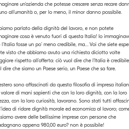
aginare un’azienda che potesse crescere senza recare dan
uno all’umanità o, per lo meno, il minor danno possibile.
iamo parlato della dignità del lavoro, e non potete
aginare cosa è venuto fuori di questa Italia! Io immaginav
 l’Italia fosse un po’ meno credibile, ma… Voi che siete espe
te visto che abbiamo avuto una richiesta diciotto volte
giore rispetto all’offerta: ciò vuol dire che l’Italia è credibile
l dire che siamo un Paese serio, un Paese che sa fare.
’estero sono affascinati da questa filosofia di impresa italian
 valore di mani sapienti che con la loro dignità, con la loro
rezza, con la loro curiosità, lavorano. Sono stati tutti affasci
l’idea di ridare dignità morale ed economica al lavoro; com
siamo avere delle bellissime imprese con persone che
dagnano appena 980,00 euro? non è possibile!