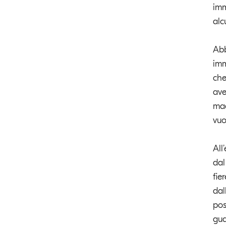
imm
alc
Abb
imm
che
ave
mag
vuo
All
dal
fie
dal
pos
gua