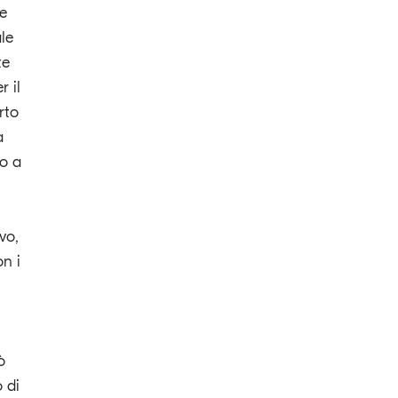
he
le
te
r il
rto
a
to a
vo,
on i
ò
o di