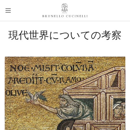
a
c
c
e
label.skip.main.content
s
現代世界についての考察
s
i
b
i
l
i
t
y
.
s
k
i
p
t