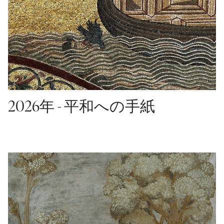
o
.
m
a
i
n
c
o
2026年 - 平和への手紙
n
t
e
n
t