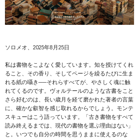
o
.
m
a
i
n
ソロメオ、2025年8月25日
c
o
私は書物をこよなく愛しています。知を授けてくれ
n
t
ること、その香り、そしてページを繰るたびに生ま
e
れる紙の囁き──それらすべてが、やさしく魂に触
n
れてくるのです。ヴォルテールのような古書をこと
t
さら好むのは、長い歳月を経て磨かれた著者の言葉
に、確かな叡智を感じ取れるからでしょう。モンテ
スキューはこう語っています。「古き書物をすべて
読み終えるまでは、現代の書物を選ぶ理由はない」
と。いつでも自分の時間を思うままに使えるのな