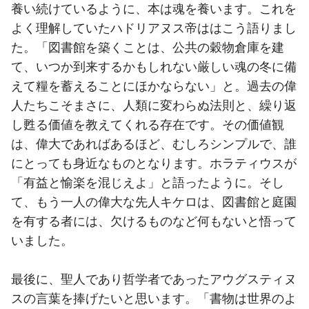
養い続けているように、本は魂を養います。これを
よく理解していたハドリアヌス帝ははこう語りまし
た。「図書館を築くことは、公共の穀物倉庫を建
て、いつか到来するかもしれない厳しい魂の冬に備
えて糧を蓄えることにほかならない」と。過去の偉
人たちこそまさに、人類に変わらぬ法則と、繰り返
し甦る価値を教えてくれる存在です。その価値観
は、偉大であればあるほど、むしろシンプルで、誰
にとっても身近なものとなります。ホラティウスが
「有益と愉楽を混じえよ」と語ったように。そし
て、もう一人の偉大な先人キケロは、図書館と庭園
を有する者には、欠けるものなど何もないと悟って
いました。
最後に、聖人であり哲学者であったアウグスティヌ
スの言葉を捧げたいと思います。「書物は世界のよ