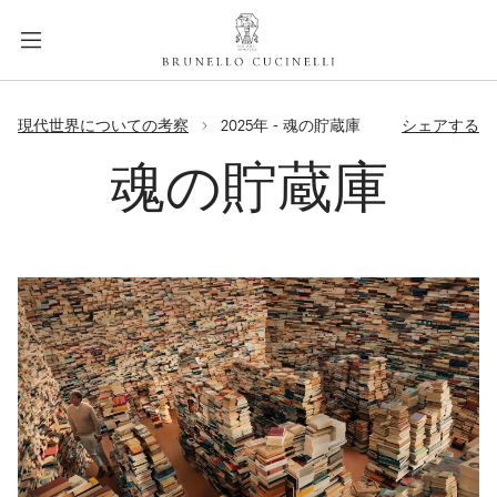
a
c
c
e
label.skip.main.content
s
現代世界についての考察
2025年 - 魂の貯蔵庫
シェアする
s
i
魂の貯蔵庫
b
i
l
i
t
y
.
s
k
i
p
t