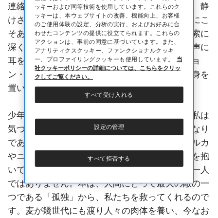
連絡や責務が押し寄せる前に、ひとり塔に籠り、静
ッキーおよび同等技術を使用しています。これらのク
ッキーは、本ウェブサイトの改善、機能向上、お客様
けさに身を置く時間。それは、まさに本のためにこ
のご使用体験の設定、分析の実行、およびお好みに合
そあるようなひとときです。古の賢者たちの思索に
わせたコンテンツの提供に役立てられます。これらの
アクションは、事前の同意に基づいています。また、
深く浸り、惜しみなく語りかけてくれる彼らの声に
アナリティクスクッキー、ファンクショナルクッキ
ー、プロファイリングクッキーも使用しています。
当
耳を傾けるとき、心は高められ、偉大なる師ジョ
社クッキーポリシーの詳細については、こちらをクリッ
ン・ラスキンが語ったように、まるで王の庭に身を
クしてご覧ください。
置いているかのような心持になります。
すべて受け入れる
少年の頃、初めてカントの書に没頭したとき、私は
設定の管理
気づきました。真の読書とは、問いと答えの連なり
であり、対話そのものだということを。ペトラルカ
やニッコロ・マキャヴェッリもまた、同じ思いを抱
すべて拒否する
いていたようです。本を読むとき、人は決して一人
ではありません。本は、人間にとって最大の敵の一
つである「孤独」から、私たちを救ってくれるので
す。麦が幾世代にも渡り人々の肉体を養い、今なお