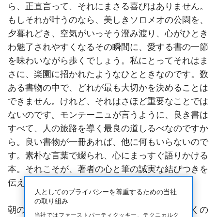
ら、正直言って、それにまさる喜びはありません。
もしそれが叶うのなら、美しきソロメオの公園を、
夕暮れどき、空気がいっそう澄み渡り、心がひとき
わ魅了されやすくなるその瞬間に、愛する書の一節
を味わいながら歩くでしょう。私にとってそれはま
さに、楽園に招かれたようなひとときなのです。数
ある書物の中で、どれが最も大切かを決めることは
できません。けれど、それはさほど重要なことでは
ないのです。モンテーニュが言うように、良き書は
すべて、人の旅路を導く最良の道しるべなのですか
ら。良い書物が一冊あれば、他に何もいらないので
す。素朴な言葉で綴られ、心にまっすぐ語りかける
本。それこそが、著者の心と筆の誠実な結びつきを
伝えてくれるのです。
人としてのプライバシーを尊重するための当社
の取り組み
朝の読書もまた、格別です。仕事が始まり、多くの
当社ではファーストパーティクッキー、テクニカルク