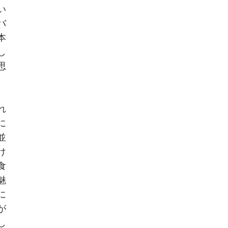
い
バ
本
し
思
れ
に
並
け
食
魅
に
が
し