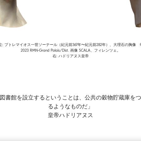
左: プトレマイオス一世ソーテール（紀元前367年〜紀元前282年）、大理石の胸像 
2023 RMN-Grand Palais/Dist. 画像 SCALA、フィレンツェ。
右: ハドリアヌス皇帝
図書館を設立するということは、公共の穀物貯蔵庫を
るようなものだ」
皇帝ハドリアヌス