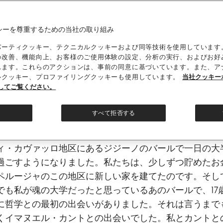
ロメオ、2021年10月28日
シーを尊重するための当社の取り組み
パーティクッキー、テクニカルクッキーおよび同等技術を使用しています
族と共に田舎をあとにし、町へ移り住んだのは15歳の頃
の改善、機能向上、お客様のご使用体験の設定、分析の実行、およびお好
た。当時、私たちのような農民の多くは、穏やかで安定
れます。これらのアクションは、事前の同意に基づいています。また、ア
ルクッキー、プロファイリングクッキーも使用しています。
当社クッキー
都会での生活を夢見ていたのです。しかし、その生活は
してご覧ください。
ながら、朝陽や夕暮れ、黄金の麦、動物たちの冬の温か
いった自然の美しさからはかけ離れたものでした。私た
すべて拒否する
生みの親でもある自然は、母親のように私たちを寛大に
入れてくれていました。すべてが変わり、私はフェーロ
ィ・カヴァッロ地区にあるジジーノのバールで一日の大
過ごすようになりました。私たちは、少しずつ貯めたお
ペルージャのこの地区に新しい家を建てたのです。そし
でも私が魂の大学だったと思っているあのバールで、17
に哲学との最初の出会いがありました。それは言うまで
くイマヌエル・カントとの出会いでした。私とカントと