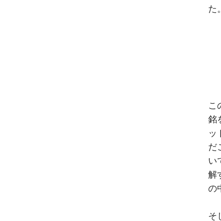
た
こ
銘
ッ
だ
い
解
の
そ