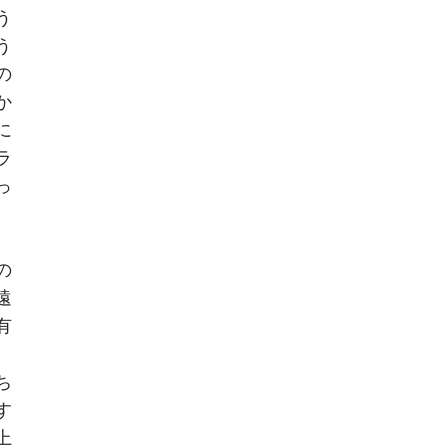
う
う
の
か
に
ラ
っ
の
遠
有
、
ち
す
上