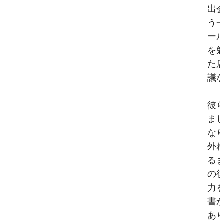
出
う
ー
を
た
議
彼
ま
な
外
る
の
力
書
あ