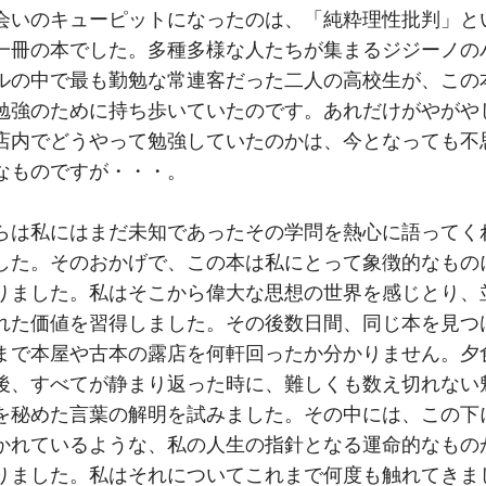
会いのキューピットになったのは、「純粋理性批判」と
一冊の本でした。多種多様な人たちが集まるジジーノの
ルの中で最も勤勉な常連客だった二人の高校生が、この
勉強のために持ち歩いていたのです。あれだけがやがや
店内でどうやって勉強していたのかは、今となっても不
なものですが・・・。
らは私にはまだ未知であったその学問を熱心に語ってく
した。そのおかげで、この本は私にとって象徴的なもの
りました。私はそこから偉大な思想の世界を感じとり、
れた価値を習得しました。その後数日間、同じ本を見つ
まで本屋や古本の露店を何軒回ったか分かりません。夕
後、すべてが静まり返った時に、難しくも数え切れない
を秘めた言葉の解明を試みました。その中には、この下
かれているような、私の人生の指針となる運命的なもの
りました。私はそれについてこれまで何度も触れてきま