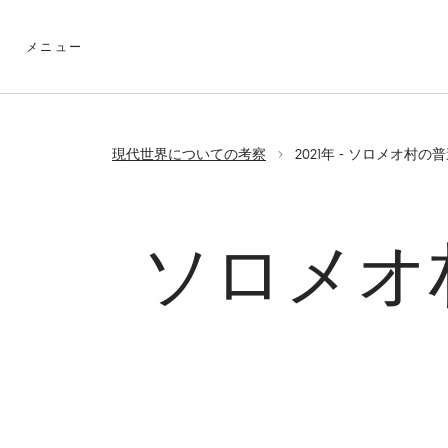
a
c
メニュー
c
e
label.skip.main.content
s
s
i
現代世界についての考察
b
i
l
i
ソロメオ
t
y
.
s
k
i
p
t