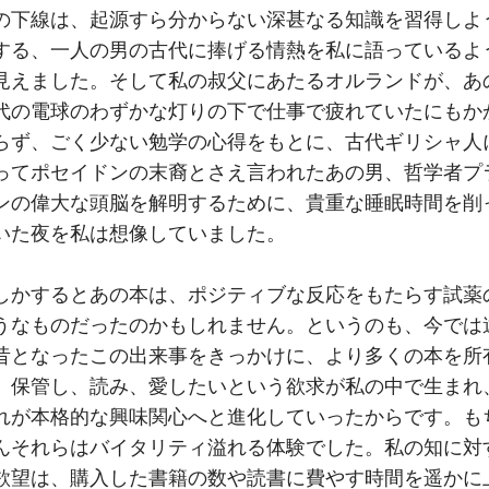
の下線は、起源すら分からない深甚なる知識を習得しよ
する、一人の男の古代に捧げる情熱を私に語っているよ
見えました。そして私の叔父にあたるオルランドが、あ
代の電球のわずかな灯りの下で仕事で疲れていたにもか
らず、ごく少ない勉学の心得をもとに、古代ギリシャ人
ってポセイドンの末裔とさえ言われたあの男、哲学者プ
ンの偉大な頭脳を解明するために、貴重な睡眠時間を削
いた夜を私は想像していました。
しかするとあの本は、ポジティブな反応をもたらす試薬
うなものだったのかもしれません。というのも、今では
昔となったこの出来事をきっかけに、より多くの本を所
、保管し、読み、愛したいという欲求が私の中で生まれ
れが本格的な興味関心へと進化していったからです。も
んそれらはバイタリティ溢れる体験でした。私の知に対
欲望は、購入した書籍の数や読書に費やす時間を遥かに