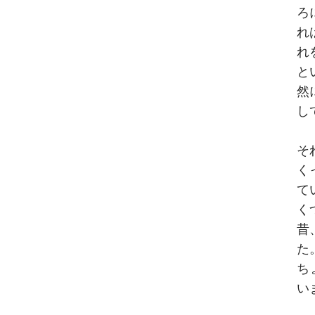
ろ
れ
れ
と
然
し
そ
く
て
く
昔
た
ち
い