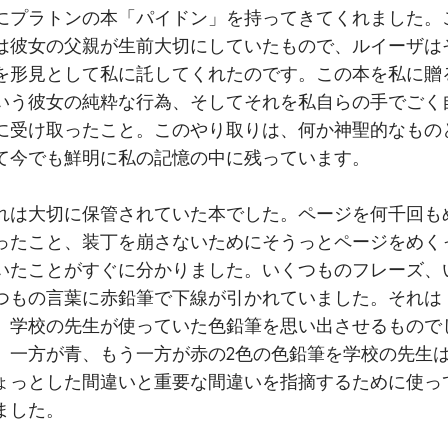
にプラトンの本「パイドン」を持ってきてくれました。
は彼女の父親が生前大切にしていたもので、ルイーザは
を形見として私に託してくれたのです。この本を私に贈
いう彼女の純粋な行為、そしてそれを私自らの手でごく
に受け取ったこと。このやり取りは、何か神聖的なもの
て今でも鮮明に私の記憶の中に残っています。
れは大切に保管されていた本でした。ページを何千回も
ったこと、装丁を崩さないためにそうっとページをめく
いたことがすぐに分かりました。いくつものフレーズ、
つもの言葉に赤鉛筆で下線が引かれていました。それは
、学校の先生が使っていた色鉛筆を思い出させるもので
。一方が青、もう一方が赤の2色の色鉛筆を学校の先生
ょっとした間違いと重要な間違いを指摘するために使っ
ました。