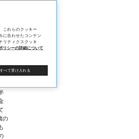
。これらのクッキー
で
みに合わせたコンテン
し
ナリティクスクッキ
ポリシーの詳細について
残
さ
ち
すべて受け入れる
受
・
半
金
て
歳の
も
の