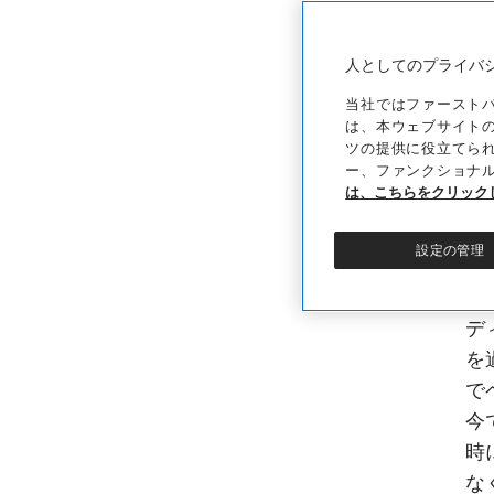
ソ
人としてのプライバ
当社ではファースト
家
は、本ウェブサイト
し
ツの提供に役立てら
ー、ファンクショナ
た
は、こちらをクリック
念
と
設定の管理
の
け
デ
を
で
今
時
な