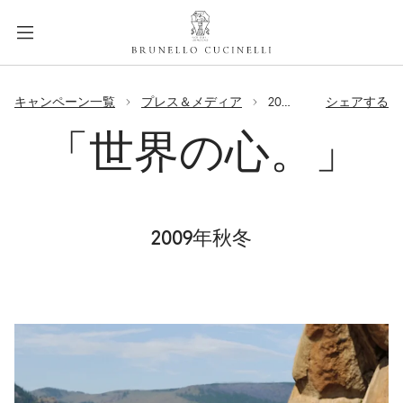
a
c
c
e
label.skip.main.content
s
キャンペーン一覧
プレス＆メディア
2009年秋冬 - 「世界の心。」
シェアする
s
i
「世界の心。」
b
i
l
i
2009年秋冬
t
y
.
s
k
i
p
t