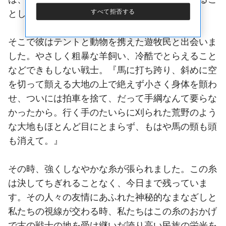
すべて拒否する
としか許されませんでした。
そこで彼はテントと動物を携えた遊牧民と出会いま
した。やさしく粗暴な羊飼い、冷酷でとらえること
などできもしない戦士。『馬に打ち跨り、斜めに空
を切って顫える大地の上で絶えず小さく身体を顫わ
せ、ついには拍車を捨て、だって手綱なんて要らな
かったから。行く手のたいらに刈られた荒野のよう
な大地もほとんど目にとまらず、もはや馬の頸も頭
も消えて。』
その時、強くしなやかな糸が張られました。この糸
は決してちぎれることなく、今日まで残っていま
す。その人々の友情にあふれた神秘的なまなざしと
私たちの視線が交わる時、私たちはこの糸のおかげ
で古の戦士の地を受け継いだ誇り高い民族の栄光を