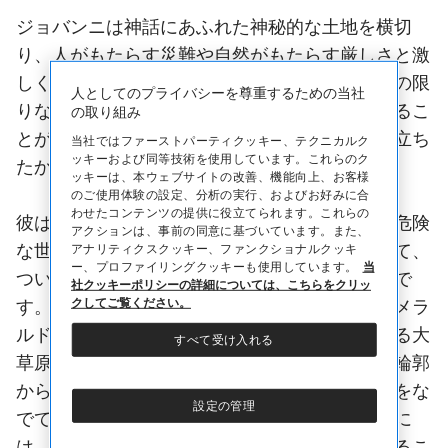
ジョバンニは神話にあふれた神秘的な土地を横切
り、人がもたらす災難や自然がもたらす厳しさと激
しく戦いました。住居は根絶やしにされた人々の限
人としてのプライバシーを尊重するための当社
りない群れと出会いました。自由に思いをはせるこ
の取り組み
とができたなら、どれほど希望に向かって飛び立ち
当社ではファーストパーティクッキー、テクニカルク
ッキーおよび同等技術を使用しています。これらのク
たかったでしょうか！
ッキーは、本ウェブサイトの改善、機能向上、お客様
のご使用体験の設定、分析の実行、およびお好みに合
わせたコンテンツの提供に役立てられます。これらの
彼は、皇帝の兵の群れに視線を向けることさえ危険
アクションは、事前の同意に基づいています。また、
な世界の中心に向かって進んでいました。そして、
アナリティクスクッキー、ファンクショナルクッキ
ー、プロファイリングクッキーも使用しています。
当
ついに、夢にまで見た土地と人々を目にしたので
社クッキーポリシーの詳細については、こちらをクリッ
クしてご覧ください。
す。時には純白の雪が目をくらませ、時にはエメラ
ルドグリーンに輝く草が目を癒す、無限に広がる大
すべて受け入れる
草原。遠くに見える、故郷によく似繊細な山の輪郭
からは今はリンドウの甘い香りを運ぶ風がほほをな
設定の管理
でていました。しかし荒々しい風が高ぶるときに
は、生き延びるために瞬時に地面に這いつくばるこ