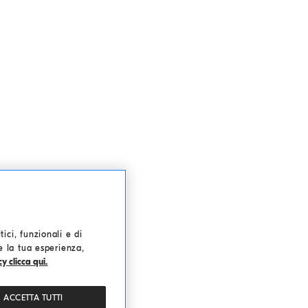
ici, funzionali e di
re la tua esperienza,
y clicca qui.
ACCETTA TUTTI