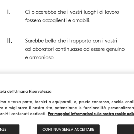
I.
Ci piacerebbe che i vostri luoghi di lavoro
fossero accoglienti e amabili.
II.
Sarebbe bello che il rapporto con i vostri
collaboratori continuasse ad essere genuino
e armonioso.
III.
Crediamo nel valore primario del giusto
salario, senza differenza alcuna.
utela dell'Umana Riservatezza
ma e terza parte, tecnici o equiparati, e, previo consenso, cookie analit
IV.
Ci piacerebbe che, nei rapporti con la nostra
re e migliorare il nostro sito, potenziarne le funzionalità, personalizza
ornirti contenuti dedicati.
Per maggiori informazioni sulla nostra cookie polic
azienda, i vostri collaboratori fossero
impegnati le giuste ore lavorative.
ENZE
CONTINUA SENZA ACCETTARE