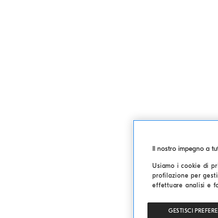
o
.
m
a
i
n
c
o
n
t
e
n
Il nostro impegno a t
t
Usiamo i cookie di pri
profilazione per gesti
effettuare analisi e f
GESTISCI PREFER