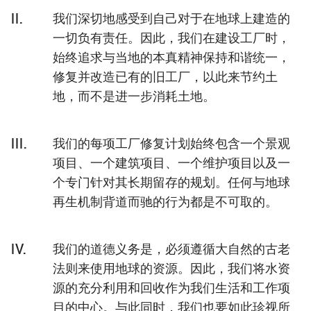
o
II.
我们深切地感受到自己对于在地球上建造的
.
一切负有责任。因此，我们在建设工厂时，
m
始终追求与当地的本真精神保持和谐统一，
a
修复并改造已有的旧工厂，以此来节约土
i
地，而不是进一步消耗土地。
n
c
o
III.
我们的每项工厂修复计划始终包含一个景观
n
项目、一个建筑项目、一个维护项目以及一
t
e
个专门针对其长期留存的规划。任何与地球
n
再生机制背道而驰的行为都是不可取的。
t
IV.
我们的道德义务是，必须遵循大自然的古老
法则来使用地球的资源。因此，我们将水资
源的充分利用和回收作为我们生活和工作项
目的中心。与此同时，我们也要如此珍视所