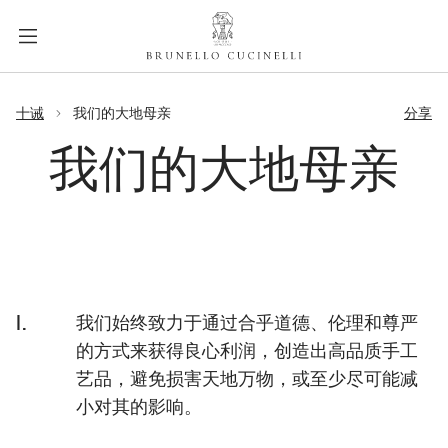
a
c
c
e
label.skip.main.content
s
十诫
我们的大地母亲
分享
s
i
我们的大地母亲
b
i
l
i
t
y
I.
我们始终致力于通过合乎道德、伦理和尊严
.
s
的方式来获得良心利润，创造出高品质手工
k
艺品，避免损害天地万物，或至少尽可能减
i
小对其的影响。
p
t