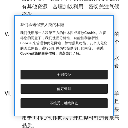
有其他资源，合理加以利用，密切关注气候
变化。
我们承诺保护人类的私隐
我们使用第一方和第三方的技术性或等效Cookie。在征
V.
在世界上的每个地方，古人都会按照自己的
得您的同意下，我们使用分析性、功能性和剖析性
传统将大地母亲视为至高无上的神灵。几个
Cookie 来管理和优化网站，并增强其功能，以个人化您
的浏览体验，进行分析并为您提供专门的内容。
有关
世纪以来，大地的价值内涵并未消退，因
Cookie政策的更多信息，请点击此了解。
此，我们的农作物、油、葡萄酒、小麦、水
果都是根据自然规律来生产，我们公司的食
堂餐厅采用这些原料来备制食品。
全部接受
偏好管理
VI.
在公司开展业务之初，我们就希望我们的羊
绒制品完全在美丽的意大利生产制作，并且
不接受，继续浏览
可以在此传承延续。因此，我们希望产品采
用手工精心制作而成，并且原材料拥有最高
品质。