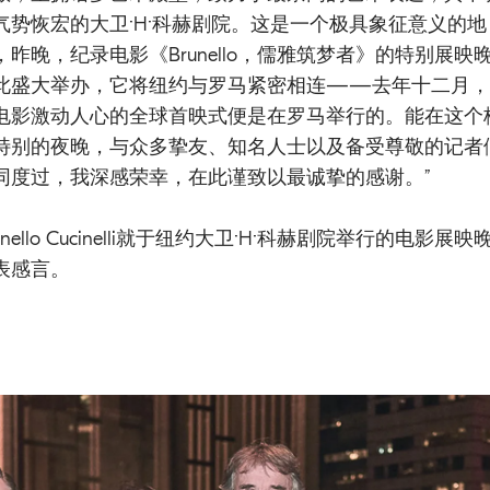
气势恢宏的大卫·H·科赫剧院。这是一个极具象征意义的地
，昨晚，纪录电影《Brunello，儒雅筑梦者》的特别展映
此盛大举办，它将纽约与罗马紧密相连——去年十二月，
电影激动人心的全球首映式便是在罗马举行的。能在这个
特别的夜晚，与众多挚友、知名人士以及备受尊敬的记者
同度过，我深感荣幸，在此谨致以最诚挚的感谢。”
unello Cucinelli就于纽约大卫·H·科赫剧院举行的电影展映
表感言。