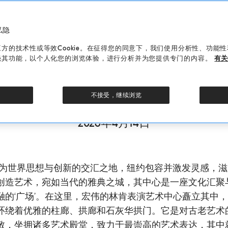
私隐
的技术性或等效Cookie。在征得您的同意下，我们使用分析性、功能性和剖
强其功能，以个人化您的浏览体验，进行分析并为您提供专门的内容。
有关
纽约特别展映
不接受，继续浏览
2026年4月14日
作为世界思想与创新的交汇之地，纽约包容并激发灵感，滋
创造艺术，宛如当代的雅典之城，其中心是一座文化汇聚
融的‘广场’。在这里，宏伟的林肯表演艺术中心矗立其中
环绕着优雅的柱廊、拱廊和石灰华拱门。它是对古老艺术
敬，坐拥诸多艺术殿堂，致力于最崇高的艺术表达，其中