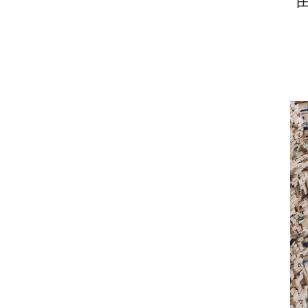
由
o
.
m
a
i
n
c
o
n
t
e
n
t