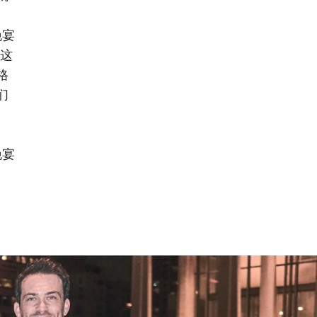
晚宴
这
格
们
晚宴