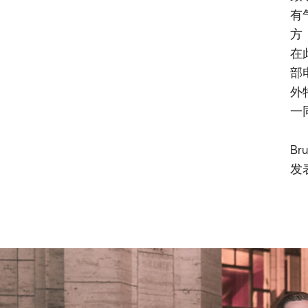
有
方
在
部
外
一
Br
发