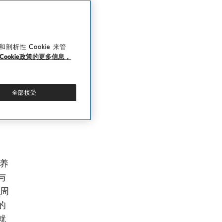
析性 Cookie 来管
Cookie政策的更多信息，
全部接受
养
与
，周
的
就