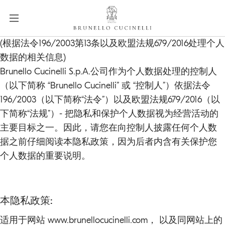
a
c
c
e
label.skip.main.content
(根据法令196/2003第13条以及欧盟法规679/2016处理个人
s
数据的相关信息)
s
Brunello Cucinelli S.p.A.公司作为个人数据处理的控制人
i
（以下简称 “Brunello Cucinelli” 或 “控制人”）依据法令
b
196/2003（以下简称“法令”）以及欧盟法规679/2016（以
i
下简称“法规”）- 把隐私和保护个人数据视为经营活动的
l
i
主要目标之一。因此，请您在向控制人披露任何个人数
t
据之前仔细阅读本隐私政策，因为后者内含有关保护您
y
个人数据的重要说明。
.
s
k
i
本隐私政策:
p
适用于网站 www.brunellocucinelli.com， 以及同网站上的
t