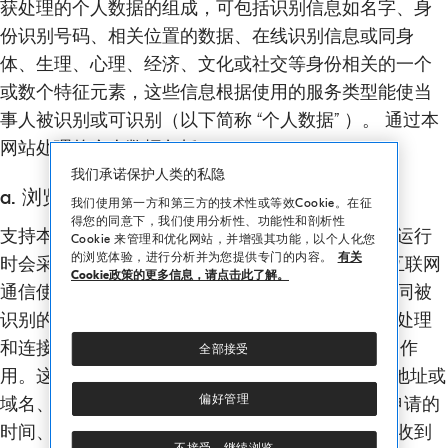
获处理的个人数据的组成，可包括识别信息如名字、身
份识别号码、相关位置的数据、在线识别信息或同身
体、生理、心理、经济、文化或社交等身份相关的一个
或数个特征元素，这些信息根据使用的服务类型能使当
事人被识别或可识别（以下简称 “个人数据” ）。 通过本
网站处理的个人数据包括：
我们承诺保护人类的私隐
a. 浏览数据
我们使用第一方和第三方的技术性或等效Cookie。在征
得您的同意下，我们使用分析性、功能性和剖析性
支持本网站运行的信息系统和软件程序，在其正常运行
Cookie 来管理和优化网站，并增强其功能，以个人化您
的浏览体验，进行分析并为您提供专门的内容。
有关
时会采集一些个人数据, 此类数据的传输已隐含在互联网
Cookie政策的更多信息，请点击此了解。
通信使用协议的使用中。这些信息的收集并非用于同被
识别的当事人连接，但由于数据本身的性质，通过处理
和连接第三方所持有的数据,有可能起到识别用户的作
全部接受
用。这类数据包括用户进入本网站时使用的电脑IP地址或
偏好管理
域名、申请资源的URI（统一资源标识符）地址、申请的
时间、向服务器提交申请的方式、请求获得回应时收到