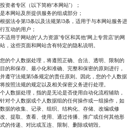
投资者专区（以下简称“本网站”）；
o
.
是本网站及所提供服务的组成部分；
m
根据法令第13条以及法规第13条，适用于与本网站服务进
a
行互动的用户；
i
不适用于网站的“人力资源”专区和其他“网上专营店”的网
n
站，这些页面和网站含有特定的隐私说明。
c
o
您的个人数据处理，将遵照正确、合法、透明、限制的
n
t
目的和保存、最小化和准确、完整和保密的原则进行，
e
并遵守法规第5条规定的责任原则。因此，您的个人数据
n
将按照法规的规定以及相关保密义务进行处理。
t
个人数据处理，指的是无论是否使用自动化流程辅助，
针对个人数据或个人数据组的任何操作或一组操作，如
数据的收集、记录、组织、结构化、存储、改编或修
改、提取、查看、使用、通过传播、推广或任何其他形
式的传递、对比或互连、限制、删除或销毁。