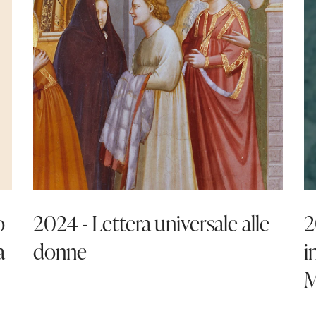
o
2024 - Lettera universale alle
2
a
donne
i
M